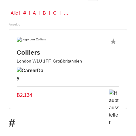
Alle
| # | A | B | C | D | E | F | G | H | I | J | K | L | M | N | O | P | Q | R | S | T | U | V | W | Y | Z
Anzeige
Colliers
London W1U 1FF, Großbritannien
B2.134
#