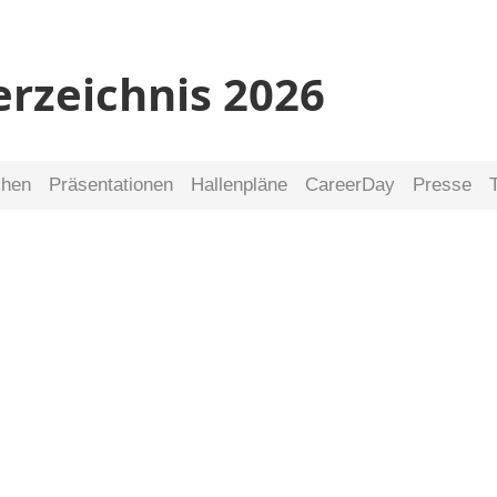
erzeichnis 2026
chen
Präsentationen
Hallenpläne
CareerDay
Presse
nis
26