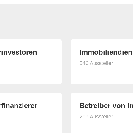
rinvestoren
Immobiliendiens
546 Aussteller
finanzierer
Betreiber von 
209 Aussteller