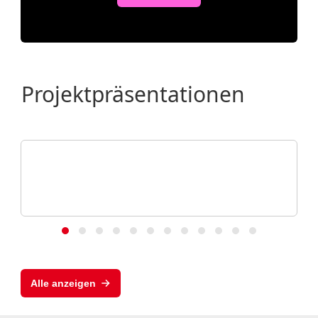
Projektpräsentationen
WÖHR Autoparksysteme GmbH
Ehemalige US-Botschaft / Oslo, No
esellschaft
HALTIGE
Alle anzeigen