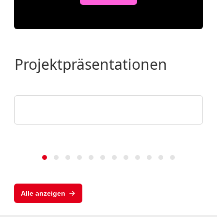
Projektpräsentationen
BIS Bremerhavener Gesellschaft für
Investitionsförderung und Stadtentwi
LUNEDELTA Bremerhaven
Alle anzeigen