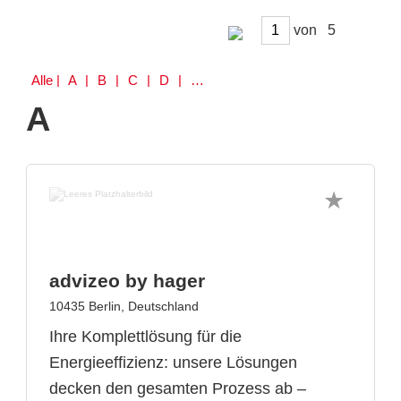
von
Alle
| A | B | C | D | E | F | G | H | I | K | M | N | O | P | Q | R | S | T | W | Z
A
advizeo by hager
10435 Berlin, Deutschland
Ihre Komplettlösung für die
Energieeffizienz: unsere Lösungen
decken den gesamten Prozess ab –