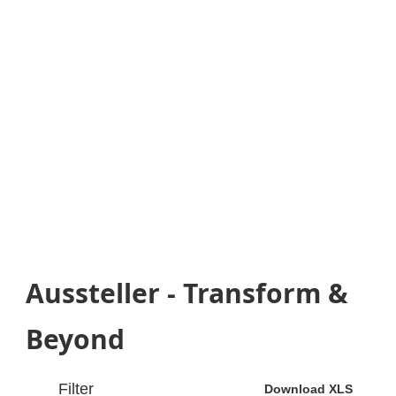
Beyond
by EXPO REAL
Die
Transformationsthemen
der Branche
an einem zentralen Ort
Aussteller - Transform &
Beyond
Filter
Download XLS