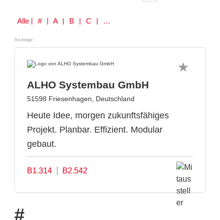
Alle
| # | A | B | C | D | E | F | G | H | I | J | K | L | M | N | O | P | Q | R | S | T | U | V | W | Y | Z
Anzeige
ALHO Systembau GmbH
51598 Friesenhagen, Deutschland
Heute Idee, morgen zukunftsfähiges
Projekt. Planbar. Effizient. Modular
gebaut.
B1.314
B2.542
#