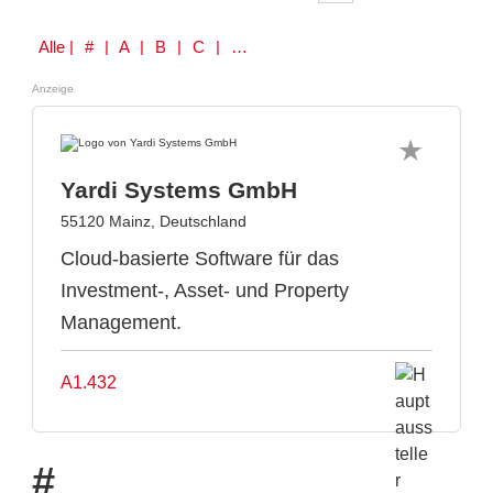
Alle
| # | A | B | C | D | E | F | G | H | I | J | K | L | M | N | O | P | Q | R | S | T | U | V | W | Y | Z
Anzeige
Yardi Systems GmbH
55120 Mainz, Deutschland
Cloud-basierte Software für das
Investment-, Asset- und Property
Management.
A1.432
#