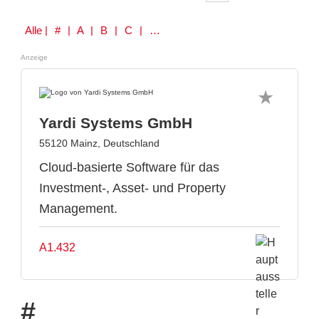
Alle
| # | A | B | C | D | E | F | G | H | I | J | K | L | M | N | O | P | Q | R | S | T | U | V | W | Y | Z
Anzeige
Yardi Systems GmbH
55120 Mainz, Deutschland
Cloud-basierte Software für das
Investment-, Asset- und Property
Management.
A1.432
#