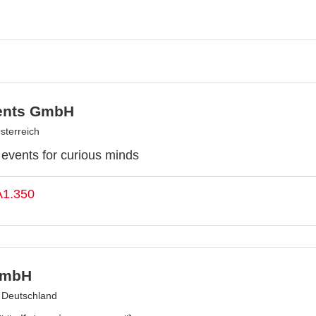
ents GmbH
sterreich
y events for curious minds
A1.350
GmbH
, Deutschland