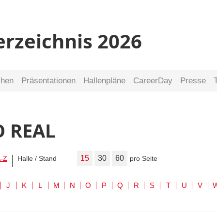
erzeichnis 2026
chen
Präsentationen
Hallenpläne
CareerDay
Presse
O REAL
15
30
60
-Z
Halle / Stand
pro Seite
J
K
L
M
N
O
P
Q
R
S
T
U
V