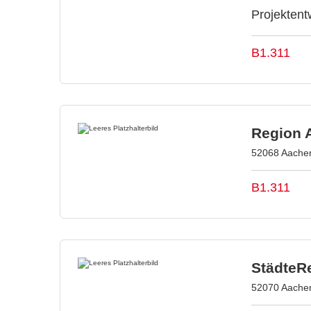
Projektent
B1.311
Region 
52068 Aachen
B1.311
StädteR
52070 Aachen