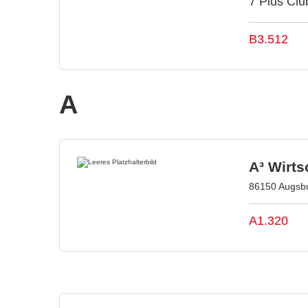
7 Plus Clu
B3.512
A
A³ Wirt
86150 Augsbu
A1.320