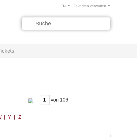
EN
Favoriten verwalten
Tickets
von
W
Y
Z