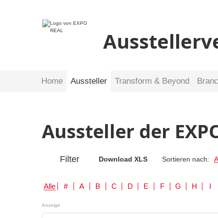
Ausstellerv
Home
Aussteller
Transform & Beyond
Bran
Aussteller der EXP
Filter
Download XLS
Sortieren nach:
A
Alle
#
A
B
C
D
E
F
G
H
I
Anzeige