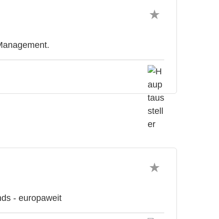
y Management.
nds - europaweit