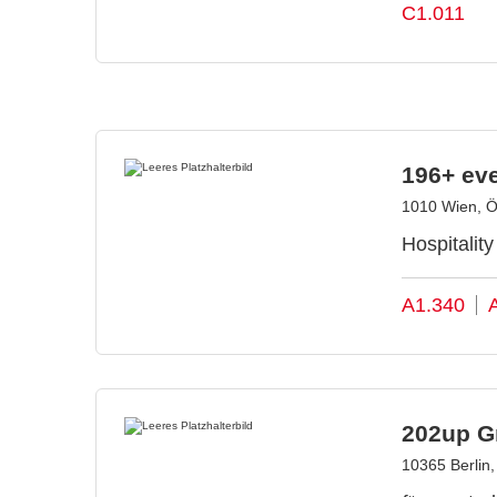
C1.011
196+ ev
1010 Wien, Ö
Hospitalit
A1.340
202up 
10365 Berlin