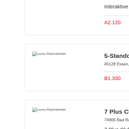
Interakti
A2.120
5-Stand
45128 Essen,
B1.330
7 Plus 
74906 Bad R