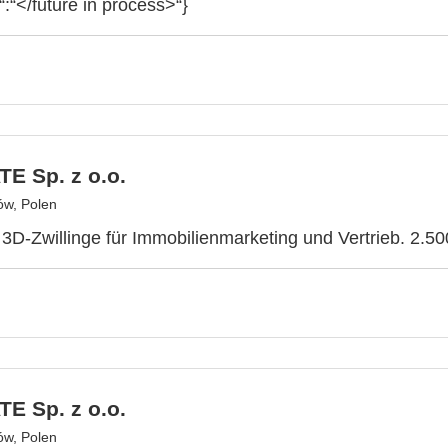
“:“</future in process>“}
E Sp. z o.o.
ów, Polen
e 3D-Zwillinge für Immobilienmarketing und Vertrieb. 2.50
E Sp. z o.o.
ów, Polen