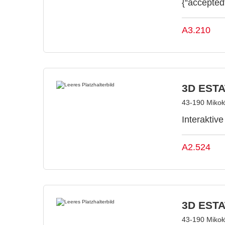
{“accepted
A3.210
3D ESTAT
43-190 Mikoł
Interaktiv
A2.524
3D ESTAT
43-190 Mikoł