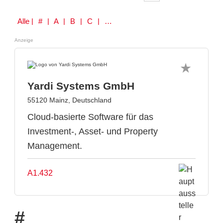
Alle
| # | A | B | C | D | E | F | G | H | I | J | K | L | M | N | O | P | Q | R | S | T | U | V | W | Y | Z
Anzeige
Yardi Systems GmbH
55120 Mainz, Deutschland
Cloud-basierte Software für das
Investment-, Asset- und Property
Management.
A1.432
#