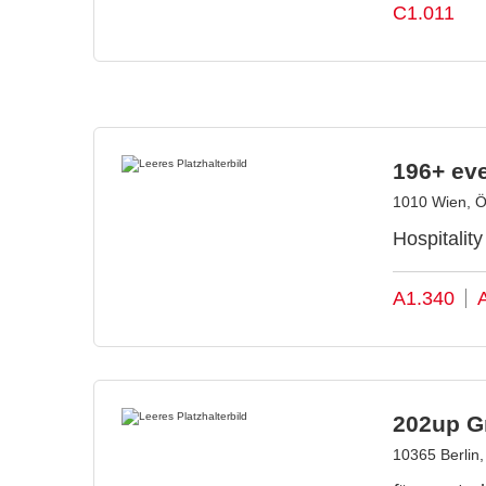
C1.011
196+ ev
1010 Wien, Ö
Hospitalit
A1.340
202up 
10365 Berlin