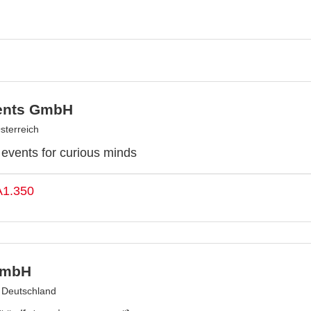
ents GmbH
sterreich
y events for curious minds
A1.350
GmbH
, Deutschland