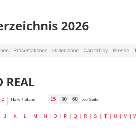
erzeichnis 2026
chen
Präsentationen
Hallenpläne
CareerDay
Presse
O REAL
15
30
60
-Z
Halle / Stand
pro Seite
J
K
L
M
N
O
P
Q
R
S
T
U
V