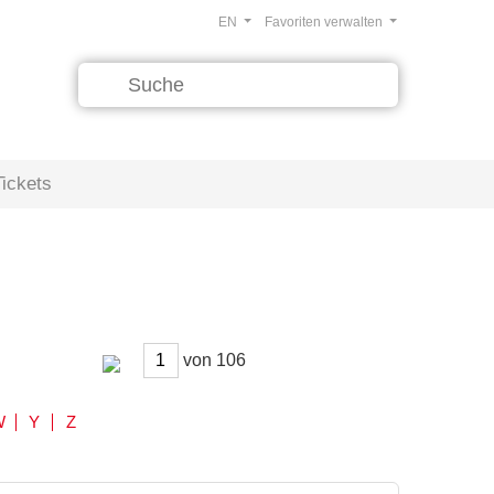
EN
Favoriten verwalten
Tickets
von
W
Y
Z