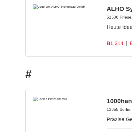
ALHO S
51598 Friese
Heute Idee
B1.314
#
1000han
13355 Berlin
Präzise Ge