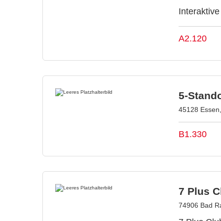
Interakti
A2.120
5-Stand
45128 Essen,
B1.330
7 Plus 
74906 Bad R