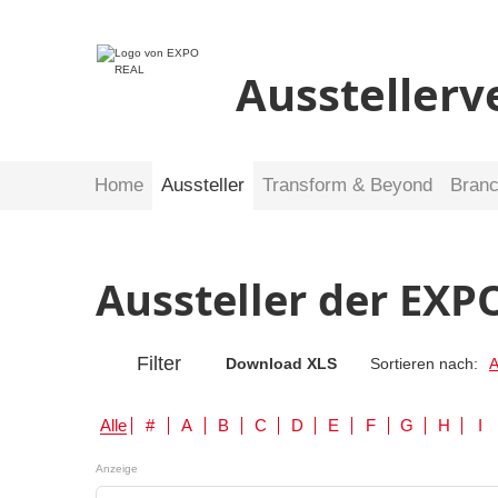
Ausstellerv
Home
Aussteller
Transform & Beyond
Bran
Aussteller der EXP
Filter
Download XLS
Sortieren nach:
A
Alle
#
A
B
C
D
E
F
G
H
I
Anzeige