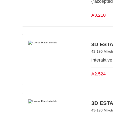
{“accepted
A3.210
3D ESTAT
43-190 Mikoł
Interaktiv
A2.524
3D ESTAT
43-190 Mikoł