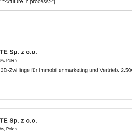
“:“</future in process>“}
E Sp. z o.o.
ów, Polen
e 3D-Zwillinge für Immobilienmarketing und Vertrieb. 2.50
E Sp. z o.o.
ów, Polen