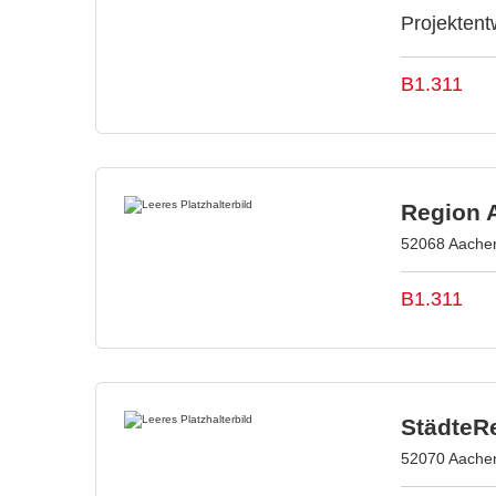
Projektent
B1.311
Region 
52068 Aachen
B1.311
StädteR
52070 Aachen