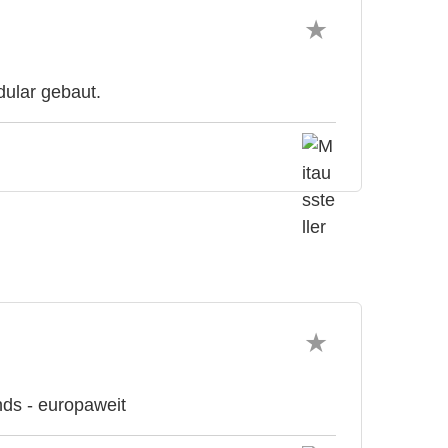
dular gebaut.
nds - europaweit