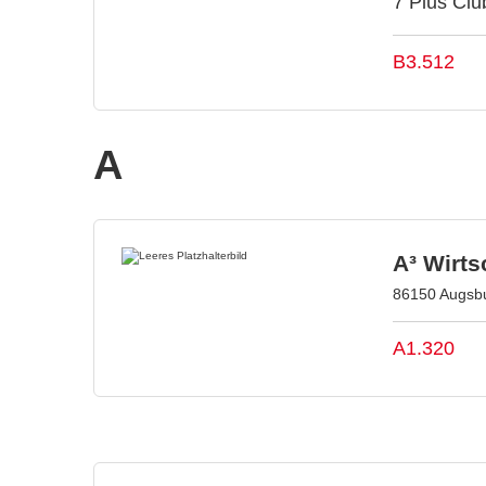
7 Plus Clu
B3.512
A
A³ Wirt
86150 Augsbu
A1.320