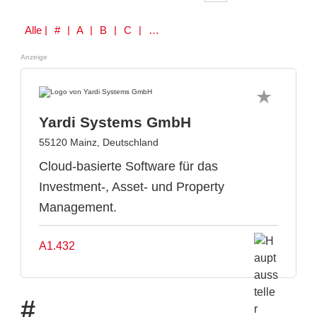
Alle
| # | A | B | C | D | E | F | G | H | I | J | K | L | M | N | O | P | Q | R | S | T | U | V | W | Y | Z
Anzeige
Yardi Systems GmbH
55120 Mainz, Deutschland
Cloud-basierte Software für das
Investment-, Asset- und Property
Management.
A1.432
#