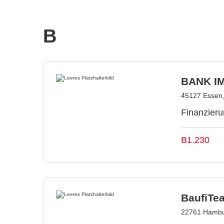
B
BANK I
45127 Essen,
Finanzieru
B1.230
BaufiT
22761 Hambu