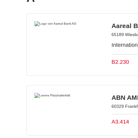
Aareal 
65189 Wiesb
Internatio
B2.230
ABN AMR
60329 Frankf
A3.414