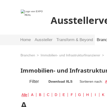
Ausstellerv
Home
Aussteller
Transform & Beyond
Bran
Branchen
Immobilien- und Infrastrukturfinanzierer
Immobilien- und Infrastruktu
Filter
Download XLS
Sortieren nach:
A
Alle
A
B
C
D
E
F
G
H
I
K
A