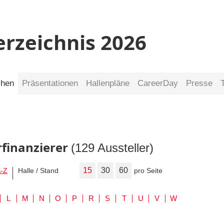
erzeichnis 2026
chen
Präsentationen
Hallenpläne
CareerDay
Presse
rfinanzierer
(129 Aussteller)
15
30
60
-Z
Halle / Stand
pro Seite
L
M
N
O
P
R
S
T
U
V
W