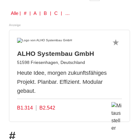
Alle
| # | A | B | C | D | E | F | G | H | I | J | K | L | M | N | O | P | Q | R | S | T | U | V | W | Y | Z
Anzeige
ALHO Systembau GmbH
51598 Friesenhagen, Deutschland
Heute Idee, morgen zukunftsfähiges
Projekt. Planbar. Effizient. Modular
gebaut.
B1.314
B2.542
#