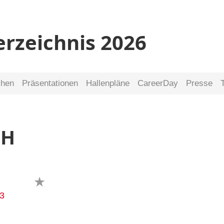
erzeichnis 2026
chen
Präsentationen
Hallenpläne
CareerDay
Presse
bH
3