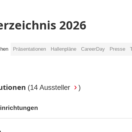
erzeichnis 2026
chen
Präsentationen
Hallenpläne
CareerDay
Presse
tutionen
(
14 Aussteller
)
inrichtungen
n