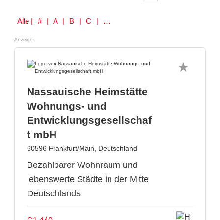
Alle
| # | A | B | C | D | E | F | G | H | I | J | K | L | M | N | O | P | Q | R | S | T | U | V | W | Y | Z
Anzeige
Nassauische Heimstätte
Wohnungs- und
Entwicklungsgesellschaf
t mbH
60596 Frankfurt/Main, Deutschland
Bezahlbarer Wohnraum und
lebenswerte Städte in der Mitte
Deutschlands