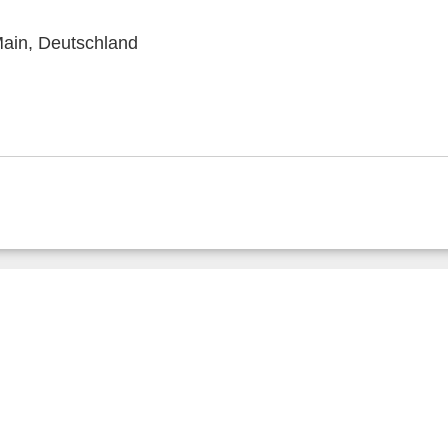
ain, Deutschland
Impressum
Datenschutz
Privatsphäre/Datenschutz
www