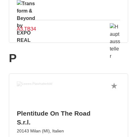
A3.TB34
P
Plentitude On The Road
S.r.l.
20143 Milan (MI), Italien