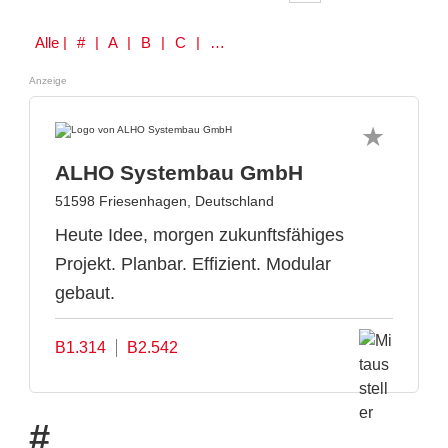
Alle
| # | A | B | C | D | E | F | G | H | I | J | K | L | M | N | O | P | Q | R | S | T | U | V | W | Y | Z
Anzeige
ALHO Systembau GmbH
51598 Friesenhagen, Deutschland
Heute Idee, morgen zukunftsfähiges
Projekt. Planbar. Effizient. Modular
gebaut.
B1.314
B2.542
#