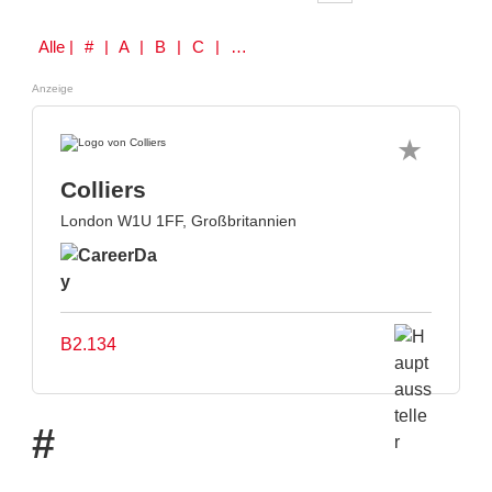
Alle
| # | A | B | C | D | E | F | G | H | I | J | K | L | M | N | O | P | Q | R | S | T | U | V | W | Y | Z
Anzeige
Colliers
London W1U 1FF, Großbritannien
B2.134
#