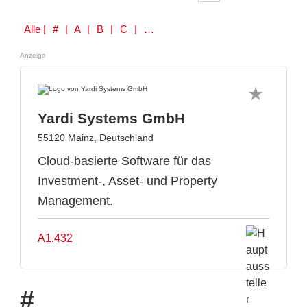
Alle
| # | A | B | C | D | E | F | G | H | I | J | K | L | M | N | O | P | Q | R | S | T | U | V | W | Y | Z
Anzeige
Yardi Systems GmbH
55120 Mainz, Deutschland
Cloud-basierte Software für das
Investment-, Asset- und Property
Management.
A1.432
#