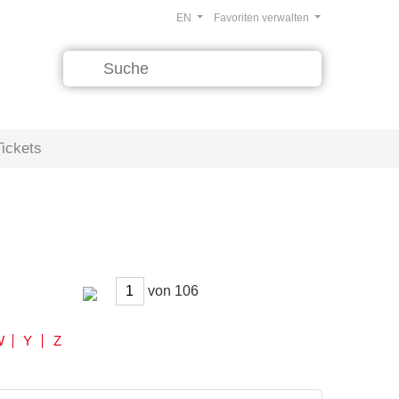
EN
Favoriten verwalten
Tickets
von
W
Y
Z