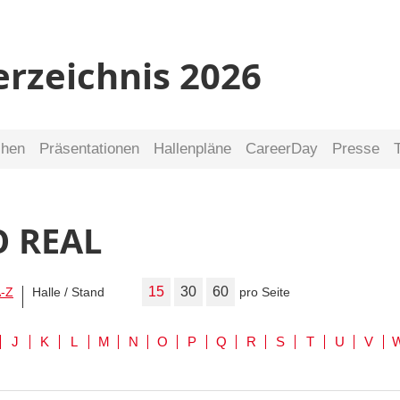
erzeichnis 2026
chen
Präsentationen
Hallenpläne
CareerDay
Presse
O REAL
15
30
60
-Z
Halle / Stand
pro Seite
J
K
L
M
N
O
P
Q
R
S
T
U
V