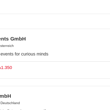
ents GmbH
sterreich
y events for curious minds
A1.350
GmbH
, Deutschland