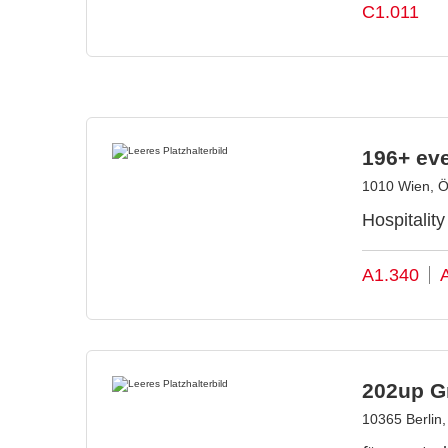
C1.011
196+ ev
1010 Wien, Ö
Hospitalit
A1.340
202up 
10365 Berlin