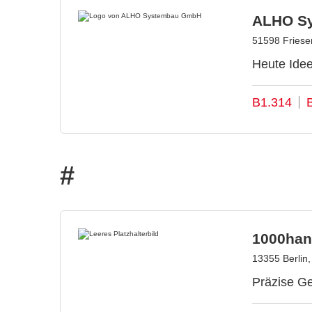
ALHO S
51598 Friese
Heute Idee
B1.314
#
1000han
13355 Berlin
Präzise Ge