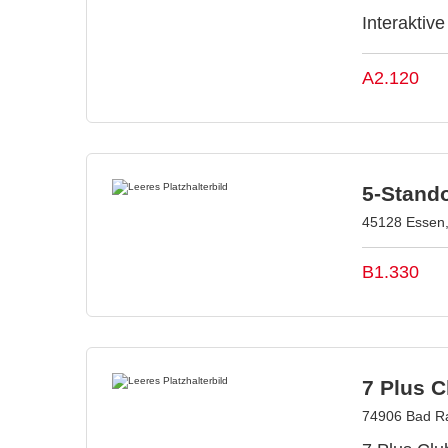
Interakti
A2.120
5-Stand
45128 Essen,
B1.330
7 Plus 
74906 Bad R