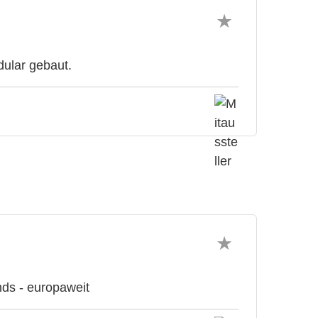
dular gebaut.
nds - europaweit