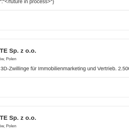
“:“</future in process>“}
E Sp. z o.o.
ów, Polen
e 3D-Zwillinge für Immobilienmarketing und Vertrieb. 2.50
E Sp. z o.o.
ów, Polen