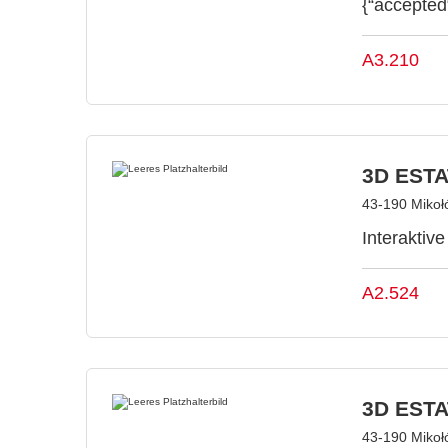
{“accepted
A3.210
3D ESTAT
43-190 Mikoł
Interaktiv
A2.524
3D ESTAT
43-190 Mikoł