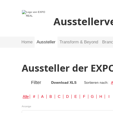
Ausstellerv
Home
Aussteller
Transform & Beyond
Bran
Aussteller der EXP
Filter
Download XLS
Sortieren nach:
A
Alle
#
A
B
C
D
E
F
G
H
I
Anzeige