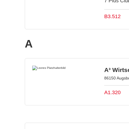
7 Plus Clu
B3.512
A
A³ Wirt
86150 Augsbu
A1.320