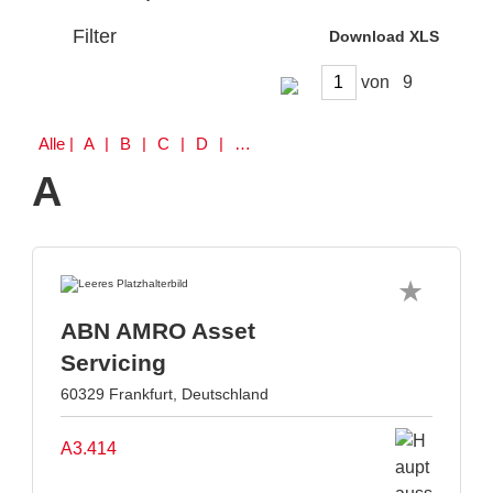
Filter
Download XLS
von
Alle
| A | B | C | D | E | F | G | H | I | J | K | L | M | N | P | Q | R | S | U | V | W | Z
A
ABN AMRO Asset
Servicing
60329 Frankfurt, Deutschland
A3.414