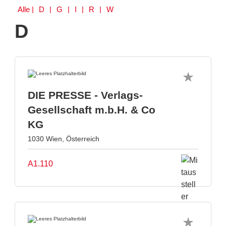
Alle
| D | G | I | R | W
D
DIE PRESSE - Verlags-
Gesellschaft m.b.H. & Co
KG
1030 Wien, Österreich
A1.110