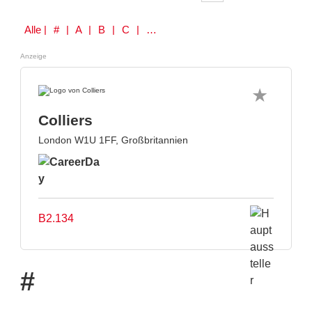
Alle
| # | A | B | C | D | E | F | G | H | I | J | K | L | M | N | O | P | Q | R | S | T | U | V | W | Y | Z
Anzeige
Colliers
London W1U 1FF, Großbritannien
B2.134
#