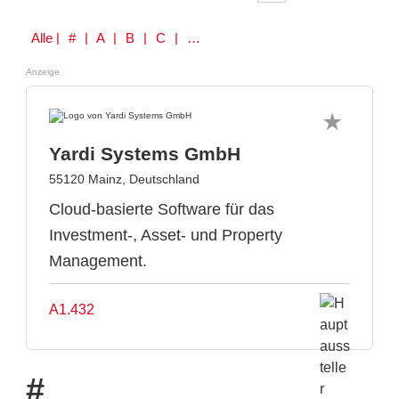
Alle
| # | A | B | C | D | E | F | G | H | I | J | K | L | M | N | O | P | Q | R | S | T | U | V | W | Y | Z
Anzeige
Yardi Systems GmbH
55120 Mainz, Deutschland
Cloud-basierte Software für das
Investment-, Asset- und Property
Management.
A1.432
#