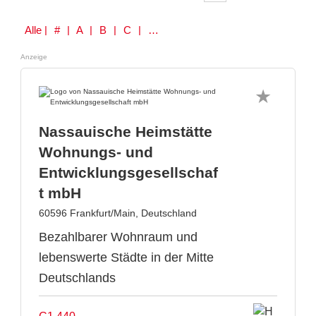
Alle
| # | A | B | C | D | E | F | G | H | I | J | K | L | M | N | O | P | Q | R | S | T | U | V | W | Y | Z
Anzeige
Nassauische Heimstätte
Wohnungs- und
Entwicklungsgesellschaf
t mbH
60596 Frankfurt/Main, Deutschland
Bezahlbarer Wohnraum und
lebenswerte Städte in der Mitte
Deutschlands