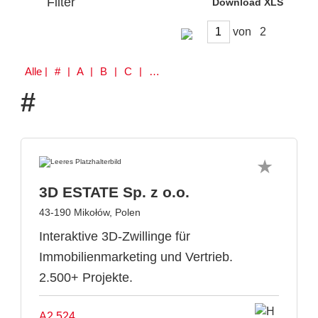
Filter
Download XLS
von
Alle
| # | A | B | C | D | K | P | R | S | V
#
3D ESTATE Sp. z o.o.
43-190 Mikołów, Polen
Interaktive 3D-Zwillinge für
Immobilienmarketing und Vertrieb.
2.500+ Projekte.
A2.524